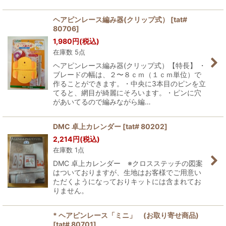
ヘアピンレース編み器(クリップ式）
[
tat#
80706
]
1,980
円
(税込)
在庫数 5点
ヘアピンレース編み器(クリップ式）【特長】 ・
ブレードの幅は、２〜８ｃｍ（１ｃｍ単位）で
作ることができます。・中央に3本目のピンを立
てると、網目が綺麗にそろいます。・ピンに穴
があいてるので編みながら編…
DMC 卓上カレンダー
[
tat# 80202
]
2,214
円
(税込)
在庫数 1点
DMC 卓上カレンダー ※クロスステッチの図案
はついておりますが、生地はお客様でご用意い
ただくようになっておりキットには含まれてお
りません。
* ヘアピンレース「ミニ」 (お取り寄せ商品)
[
tat# 80701
]