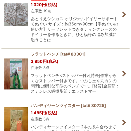
1,320
円
(税込)
在庫数 19点
あとりえシシカス オリジナルドイリーサポート
てぬぐい サイズ：約35cm×90cm【手ぬぐいの
使い方】リーフレットつきタティングレースの
ドイリーを作るときに、ひと模様の進み加減に
迷うことは…
フラットペンチ
[
tat# 80301
]
3,850
円
(税込)
在庫数 3点
フラットペンチ<ストッパー付>[特長]作業がら
くなストッパー付きです。つぶし玉や丸カンの
開閉に便利な平型のペンチです。[材質]金属部：
ステンレス鋼樹脂部：エラストマー
ハンディヤーンツイスター
[
tat# 80725
]
1,485
円
(税込)
在庫数 3点
ハンディヤーンツイスター 2本の糸を合わせて