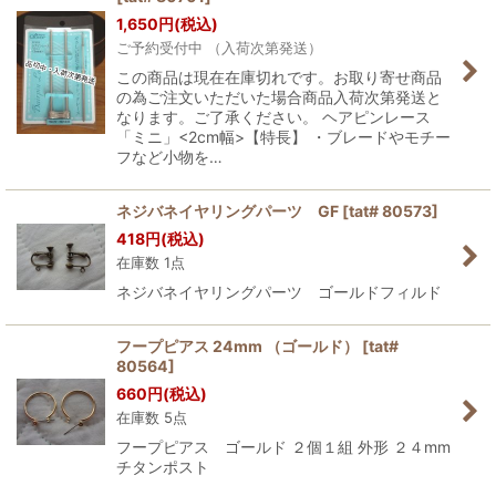
1,650
円
(税込)
ご予約受付中 （入荷次第発送）
この商品は現在在庫切れです。お取り寄せ商品
の為ご注文いただいた場合商品入荷次第発送と
なります。ご了承ください。 ヘアピンレース
「ミニ」<2cm幅>【特長】 ・ブレードやモチー
フなど小物を…
ネジバネイヤリングパーツ GF
[
tat# 80573
]
418
円
(税込)
在庫数 1点
ネジバネイヤリングパーツ ゴールドフィルド
フープピアス 24mm （ゴールド）
[
tat#
80564
]
660
円
(税込)
在庫数 5点
フープピアス ゴールド ２個１組 外形 ２４mm
チタンポスト