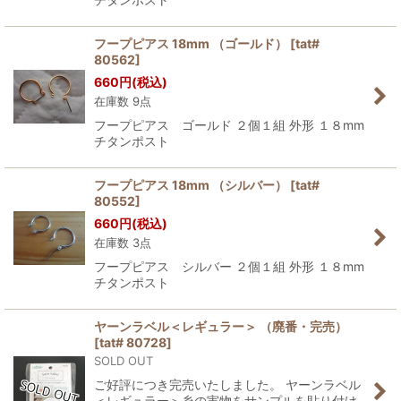
フープピアス 18mm （ゴールド）
[
tat#
80562
]
660
円
(税込)
在庫数 9点
フープピアス ゴールド ２個１組 外形 １８mm
チタンポスト
フープピアス 18mm （シルバー）
[
tat#
80552
]
660
円
(税込)
在庫数 3点
フープピアス シルバー ２個１組 外形 １８mm
チタンポスト
ヤーンラベル＜レギュラー＞ （廃番・完売）
[
tat# 80728
]
SOLD OUT
ご好評につき完売いたしました。 ヤーンラベル
＜レギュラー＞糸の実物をサンプルを貼り付け