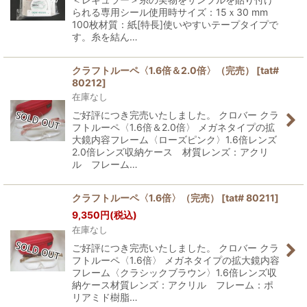
られる専用シール使用時サイズ：15ｘ30 mm
100枚材質：紙[特長]使いやすいテープタイプで
す。糸を結ん…
クラフトルーペ〈1.6倍＆2.0倍〉（完売）
[
tat#
80212
]
在庫なし
ご好評につき完売いたしました。 クロバー クラ
フトルーペ〈1.6倍＆2.0倍〉 メガネタイプの拡
大鏡内容フレーム〈ローズピンク〉1.6倍レンズ
2.0倍レンズ収納ケース 材質レンズ：アクリ
ル フレーム…
クラフトルーペ〈1.6倍〉（完売）
[
tat# 80211
]
9,350
円
(税込)
在庫なし
ご好評につき完売いたしました。 クロバー クラ
フトルーペ〈1.6倍〉 メガネタイプの拡大鏡内容
フレーム〈クラシックブラウン〉1.6倍レンズ収
納ケース材質レンズ：アクリル フレーム：ポ
リアミド樹脂…