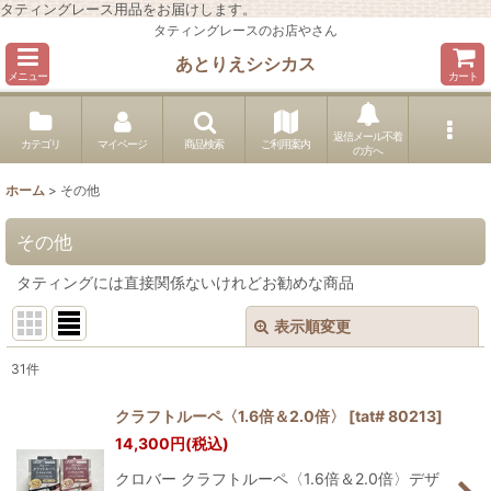
タティングレース用品をお届けします。
タティングレースのお店やさん
あとりえシシカス
メニュー
カート
返信メール不着
カテゴリ
マイページ
商品検索
ご利用案内
の方へ
ホーム
>
その他
その他
タティングには直接関係ないけれどお勧めな商品
表示順変更
閉じる
31
件
表示数
:
クラフトルーペ〈1.6倍＆2.0倍〉
[
tat# 80213
]
在庫あり
14,300
円
(税込)
クロバー クラフトルーペ〈1.6倍＆2.0倍〉デザ
並び順
: