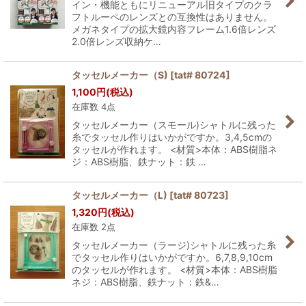
イン・機能ともにリニューアル旧タイプのクラ
フトルーペのレンズとの互換性はありません。
メガネタイプの拡大鏡内容フレーム1.6倍レンズ
絞り込む
2.0倍レンズ収納ケ…
タッセルメーカー（S)
[
tat# 80724
]
1,100
円
(税込)
在庫数 4点
タッセルメーカー（スモール)シャトルに残った
糸でタッセル作りはいかがですか。3,4,5cmの
タッセルが作れます。 <材質>本体：ABS樹脂ネ
ジ：ABS樹脂、鉄ナット：鉄 …
タッセルメーカー（L)
[
tat# 80723
]
1,320
円
(税込)
在庫数 2点
タッセルメーカー（ラージ)シャトルに残った糸
でタッセル作りはいかがですか。6,7,8,9,10cm
のタッセルが作れます。 <材質>本体：ABS樹脂
ネジ：ABS樹脂、鉄ナット：鉄&…