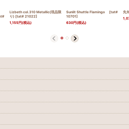
Lizbeth col.310 Metallic(現品限
Sunlit Shuttle Flamingo
[
tat#
先
at#
り)
[
tat# 21022
]
10701
]
1,0
1,155
円
(税込)
630
円
(税込)