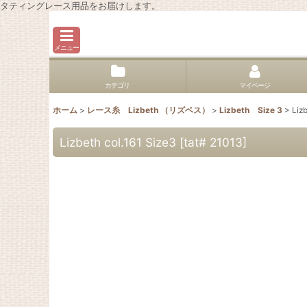
タティングレース用品をお届けします。
メニュー
カテゴリ
マイページ
ホーム
>
レース糸 Lizbeth （リズベス）
>
Lizbeth Size 3
>
Liz
Lizbeth col.161 Size3
[
tat# 21013
]