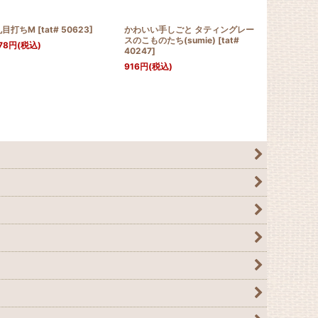
丸目打ちM
[
tat# 50623
]
かわいい手しごと タティングレー
Lizbeth Si
スのこものたち(sumie)
[
tat#
20064
]
78
円
(税込)
40247
]
110
円
(税込)
916
円
(税込)