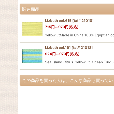
関連商品
Lizbeth col.615
[
tat# 21018
]
715
円
～979
円
(税込)
Yellow LtMade in China 100% Egyptian 
Lizbeth col.161
[
tat# 21018
]
924
円
～979
円
(税込)
Sea Island Citrus Yellow Lt Ocean Turq
この商品を買った人は、こんな商品も買ってい