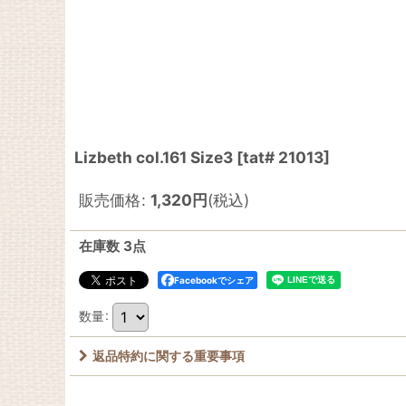
Lizbeth col.161 Size3
[
tat# 21013
]
販売価格
:
1,320
円
(税込)
在庫数 3点
Facebookでシェア
数量
:
返品特約に関する重要事項