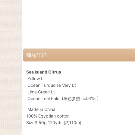
商品詳細
Sea Island Citrus
Yellow Lt
Ocean Turquoise Very Lt
Lime Green Lt
Ocean Teal Pale (単色参照 col.615 )
Made in China
100% Egyptian cotton
Size3 50g 120yds (約110m)