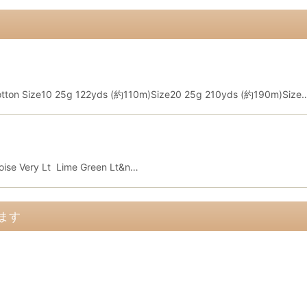
cotton Size10 25g 122yds (約110m)Size20 25g 210yds (約190m)Size
uoise Very Lt Lime Green Lt&n…
ます