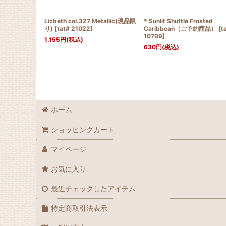
Lizbeth col.327 Metallic(現品限
* Sunlit Shuttle Frosted
り)
[
tat# 21022
]
Caribbean（ご予約商品）
[
t
10709
]
1,155
円
(税込)
630
円
(税込)
ホーム
ショッピングカート
マイページ
お気に入り
最近チェックしたアイテム
特定商取引法表示