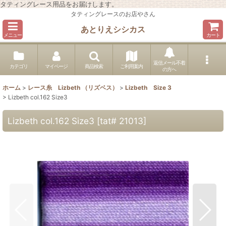
タティングレース用品をお届けします。
タティングレースのお店やさん
あとりえシシカス
メニュー
カート
返信メール不着
カテゴリ
マイページ
商品検索
ご利用案内
の方へ
ホーム
>
レース糸 Lizbeth （リズベス）
>
Lizbeth Size 3
>
Lizbeth col.162 Size3
Lizbeth col.162 Size3
[
tat# 21013
]