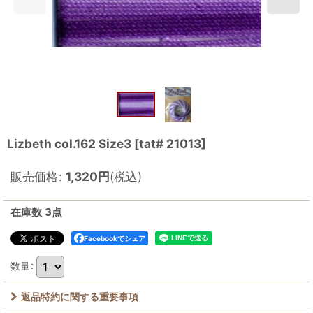
Lizbeth col.162 Size3
[
tat# 21013
]
販売価格
:
1,320
円
(税込)
在庫数 3点
Facebookでシェア
数量
:
返品特約に関する重要事項