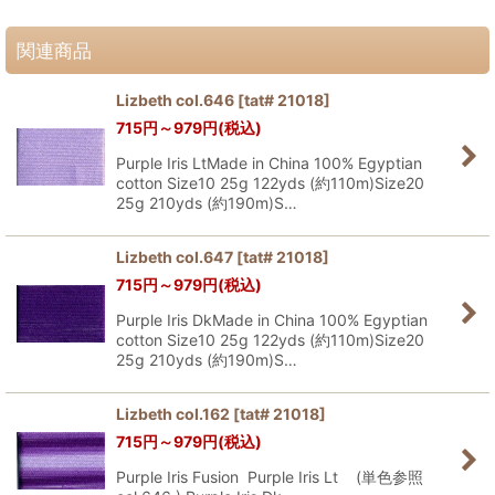
関連商品
Lizbeth col.646
[
tat# 21018
]
715
円
～979
円
(税込)
Purple Iris LtMade in China 100% Egyptian
cotton Size10 25g 122yds (約110m)Size20
25g 210yds (約190m)S…
Lizbeth col.647
[
tat# 21018
]
715
円
～979
円
(税込)
Purple Iris DkMade in China 100% Egyptian
cotton Size10 25g 122yds (約110m)Size20
25g 210yds (約190m)S…
Lizbeth col.162
[
tat# 21018
]
715
円
～979
円
(税込)
Purple Iris Fusion Purple Iris Lt (単色参照