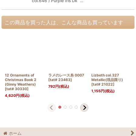
col.646 ) Purple Iris Dk …
この商品を買った人は、こんな商品も買っています
12 Ornaments of
ラメのレース糸 0007
Lizbeth col.327
Christmas Book 2
[
tat# 23463
]
Metallic(現品限り)
(Ginny Weathers)
[
tat# 21022
]
792
円
(税込)
[
tat# 30330
]
1,155
円
(税込)
4,620
円
(税込)
ホーム