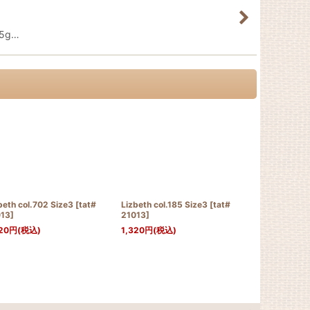
25g…
beth col.702 Size3
[
tat#
Lizbeth col.185 Size3
[
tat#
Lizbeth col.
013
]
21013
]
21013
]
20
円
(税込)
1,320
円
(税込)
1,320
円
(税込