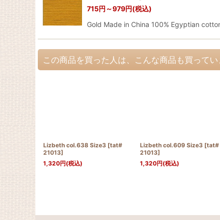
715
円
～979
円
(税込)
Gold Made in China 100% Egyptian cot
この商品を買った人は、こんな商品も買ってい
Lizbeth col.638 Size3
[
tat#
Lizbeth col.609 Size3
[
tat#
21013
]
21013
]
1,320
円
(税込)
1,320
円
(税込)