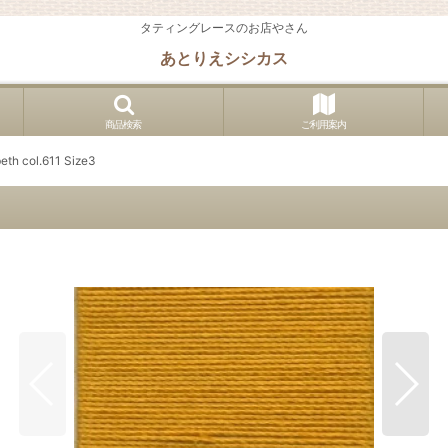
タティングレースのお店やさん
あとりえシシカス
商品検索
ご利用案内
beth col.611 Size3