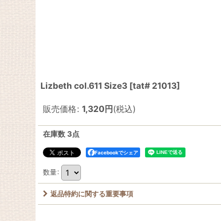
Lizbeth col.611 Size3
[
tat# 21013
]
販売価格
:
1,320
円
(税込)
在庫数 3点
Facebookでシェア
数量
:
返品特約に関する重要事項