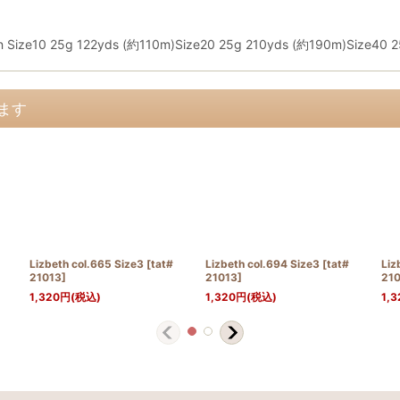
ton Size10 25g 122yds (約110m)Size20 25g 210yds (約190m)Size40 
ます
Lizbeth col.665 Size3
[
tat#
Lizbeth col.694 Size3
[
tat#
Liz
21013
]
21013
]
21
1,320
円
(税込)
1,320
円
(税込)
1,3