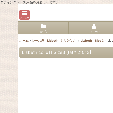
タティングレース用品をお届けします。
メニュー
カテゴリ
マイページ
ホーム
>
レース糸 Lizbeth （リズベス）
>
Lizbeth Size 3
>
Liz
Lizbeth col.611 Size3
[
tat# 21013
]