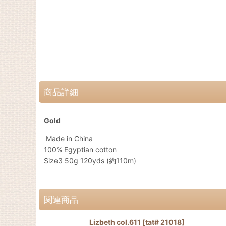
商品詳細
Gold
Made in China
100% Egyptian cotton
Size3 50g 120yds (約110m)
関連商品
Lizbeth col.611
[
tat# 21018
]