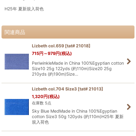
H25年 夏新規入荷色
関連商品
Lizbeth col.659
[
tat# 21018
]
715
円
～979
円
(税込)
PeriwinkleMade in China 100%Egyptian cotton
Size10 25g 122yds (約110m)Size20 25g
210yds (約190m)Size…
Lizbeth col.704 Size3
[
tat# 21013
]
1,320
円
(税込)
在庫数 5点
Sky Blue MedMade in China 100%Egyptian
cotton Size3 50g 120yds (約110m)H25年 夏新
規入荷色