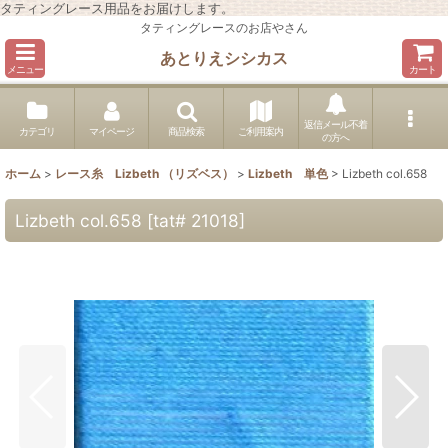
タティングレース用品をお届けします。
タティングレースのお店やさん
あとりえシシカス
メニュー
カート
返信メール不着
カテゴリ
マイページ
商品検索
ご利用案内
の方へ
ホーム
>
レース糸 Lizbeth （リズベス）
>
Lizbeth 単色
>
Lizbeth col.658
Lizbeth col.658
[
tat# 21018
]