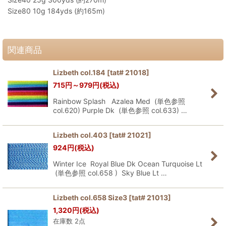
Size80 10g 184yds (約165m)
関連商品
Lizbeth col.184
[
tat# 21018
]
715
円
～979
円
(税込)
Rainbow Splash Azalea Med (単色参照
col.620) Purple Dk (単色参照 col.633) …
Lizbeth col.403
[
tat# 21021
]
924
円
(税込)
Winter Ice Royal Blue Dk Ocean Turquoise Lt
(単色参照 col.658 ) Sky Blue Lt …
Lizbeth col.658 Size3
[
tat# 21013
]
1,320
円
(税込)
在庫数 2点