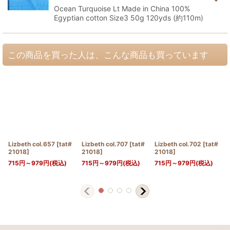
Ocean Turquoise Lt Made in China 100%
Egyptian cotton Size3 50g 120yds (約110m)
この商品を買った人は、こんな商品も買っています
Lizbeth col.657
[
tat#
Lizbeth col.707
[
tat#
Lizbeth col.702
[
tat#
21018
]
21018
]
21018
]
715
円
～979
円
(税込)
715
円
～979
円
(税込)
715
円
～979
円
(税込)