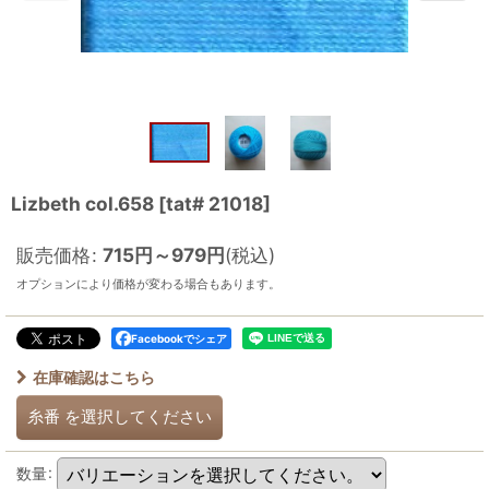
Lizbeth col.658
[
tat# 21018
]
販売価格
:
715
円
～979
円
(税込)
オプションにより価格が変わる場合もあります。
Facebookでシェア
在庫確認はこちら
糸番
を選択してください
数量
: