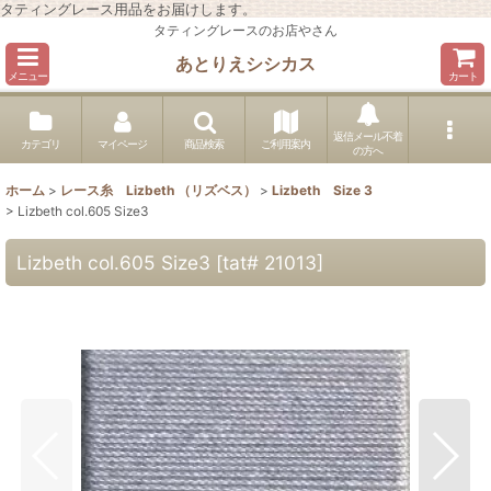
タティングレース用品をお届けします。
タティングレースのお店やさん
あとりえシシカス
メニュー
カート
返信メール不着
カテゴリ
マイページ
商品検索
ご利用案内
の方へ
ホーム
>
レース糸 Lizbeth （リズベス）
>
Lizbeth Size 3
>
Lizbeth col.605 Size3
Lizbeth col.605 Size3
[
tat# 21013
]