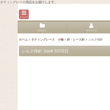
タティングレース用品をお届けします。
メニュー
カテゴリ
マイページ
ホーム
>
タティングレース 小物
>
針・レース針
>
シルク待針
シルク待針
[
tat# 50102
]