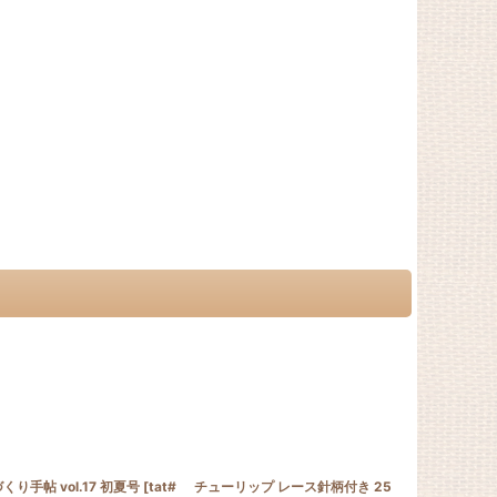
くり手帖 vol.17 初夏号
[
tat#
チューリップ レース針柄付き 25
Lizbeth col.