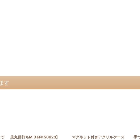
ます
スで
先丸目打ちM
[
tat# 50623
]
マグネット付きアクリルケース
手づ