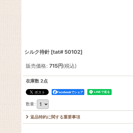
シルク待針
[
tat# 50102
]
販売価格
:
715
円
(税込)
在庫数 2点
Facebookでシェア
数量
:
返品特約に関する重要事項