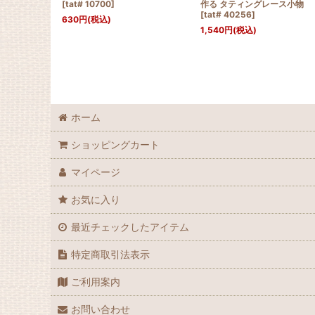
[
tat# 10700
]
作る タティングレース小物
[
tat# 40256
]
630
円
(税込)
1,540
円
(税込)
ホーム
ショッピングカート
マイページ
お気に入り
最近チェックしたアイテム
特定商取引法表示
ご利用案内
お問い合わせ