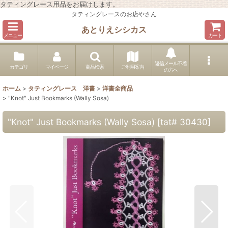
タティングレース用品をお届けします。
タティングレースのお店やさん
あとりえシシカス
メニュー
カート
返信メール不着
カテゴリ
マイページ
商品検索
ご利用案内
の方へ
ホーム
>
タティングレース 洋書
>
洋書全商品
>
"Knot" Just Bookmarks (Wally Sosa)
"Knot" Just Bookmarks (Wally Sosa)
[
tat# 30430
]