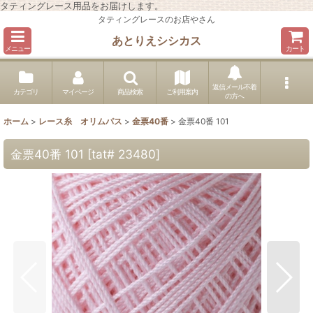
タティングレース用品をお届けします。
タティングレースのお店やさん
あとりえシシカス
メニュー
カート
返信メール不着
カテゴリ
マイページ
商品検索
ご利用案内
の方へ
ホーム
>
レース糸 オリムパス
>
金票40番
>
金票40番 101
金票40番 101
[
tat# 23480
]