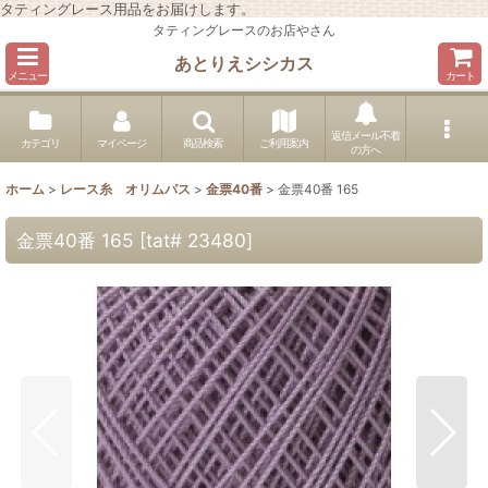
タティングレース用品をお届けします。
タティングレースのお店やさん
あとりえシシカス
メニュー
カート
返信メール不着
カテゴリ
マイページ
商品検索
ご利用案内
の方へ
ホーム
>
レース糸 オリムパス
>
金票40番
>
金票40番 165
金票40番 165
[
tat# 23480
]