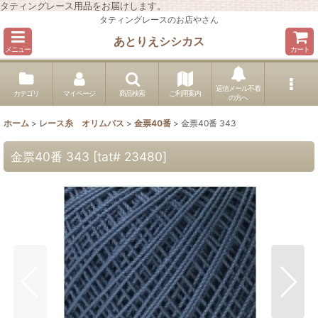
タティングレース用品をお届けします。
タティングレースのお店やさん
あとりえシシカス
メニュー
カート
返信メール不着
カテゴリ
マイページ
商品検索
ご利用案内
の方へ
ホーム
>
レース糸 オリムパス
>
金票40番
>
金票40番 343
金票40番 343
[
tat# 23480
]