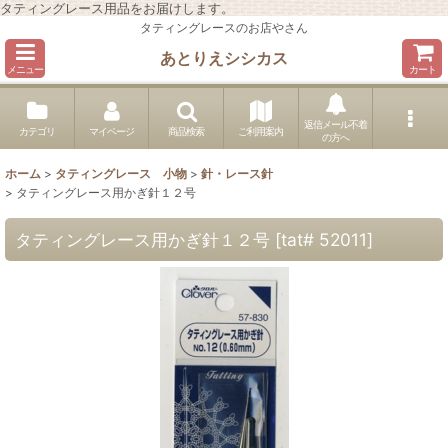
タティングレース用品をお届けします。
タティングレースのお店やさん
あとりえシシカス
メニュー
カート
返信メール不着
カテゴリ
マイページ
商品検索
ご利用案内
の方へ
ホーム
>
タティングレース 小物
>
針・レース針
>
タティングレース用かぎ針１２号
タティングレース用かぎ針１２号
[
tat# 52011
]