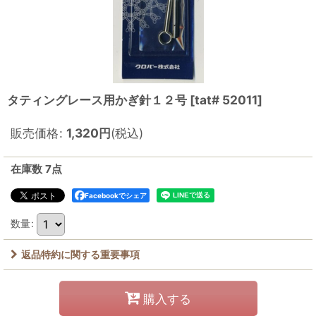
タティングレース用かぎ針１２号
[
tat# 52011
]
販売価格
:
1,320
円
(税込)
在庫数 7点
Facebookでシェア
数量
:
返品特約に関する重要事項
購入する