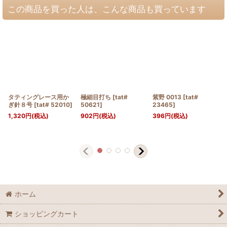
この商品を買った人は、こんな商品も買っています
タティングレース用か
極細目打ち
[
tat#
紫野 0013
[
tat#
ぎ針８号
[
tat# 52010
]
50621
]
23465
]
1,320
円
(税込)
902
円
(税込)
396
円
(税込)
ホーム
ショッピングカート