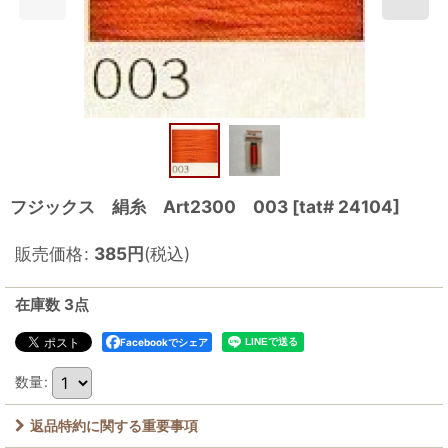
フジックス 絹糸 Art2300 003
[
tat# 24104
]
販売価格
:
385
円
(税込)
在庫数 3点
Facebookでシェア
数量
:
返品特約に関する重要事項