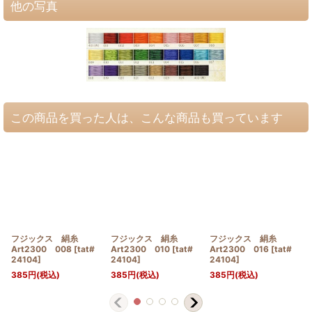
他の写真
この商品を買った人は、こんな商品も買っています
フジックス 絹糸
フジックス 絹糸
フジックス 絹糸
Art2300 008
[
tat#
Art2300 010
[
tat#
Art2300 016
[
tat#
24104
]
24104
]
24104
]
385
円
(税込)
385
円
(税込)
385
円
(税込)