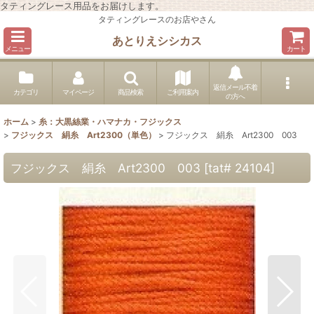
タティングレース用品をお届けします。
タティングレースのお店やさん
あとりえシシカス
メニュー
カート
返信メール不着
カテゴリ
マイページ
商品検索
ご利用案内
の方へ
ホーム
>
糸：大黒絲業・ハマナカ・フジックス
>
フジックス 絹糸 Art2300（単色）
>
フジックス 絹糸 Art2300 003
フジックス 絹糸 Art2300 003
[
tat# 24104
]