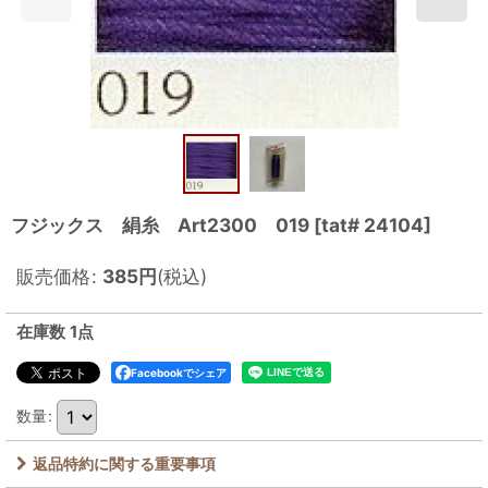
フジックス 絹糸 Art2300 019
[
tat# 24104
]
販売価格
:
385
円
(税込)
在庫数 1点
Facebookでシェア
数量
:
返品特約に関する重要事項