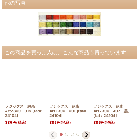
他の写真
この商品を買った人は、こんな商品も買っています
フジックス 絹糸
フジックス 絹糸
フジックス 絹糸
Art2300 015
[
tat#
Art2300 001
[
tat#
Art2300 402（黒）
24104
]
24104
]
[
tat# 24104
]
385
円
(税込)
385
円
(税込)
385
円
(税込)