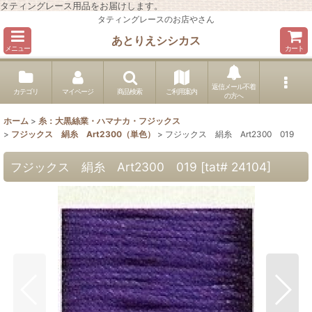
タティングレース用品をお届けします。
タティングレースのお店やさん
あとりえシシカス
メニュー
カート
返信メール不着
カテゴリ
マイページ
商品検索
ご利用案内
の方へ
ホーム
>
糸：大黒絲業・ハマナカ・フジックス
>
フジックス 絹糸 Art2300（単色）
>
フジックス 絹糸 Art2300 019
フジックス 絹糸 Art2300 019
[
tat# 24104
]