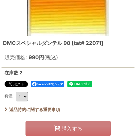
DMCスペシャルダンテル 90
[
tat# 22071
]
販売価格
:
990
円
(税込)
在庫数 2
Facebookでシェア
数量
:
返品特約に関する重要事項
購入する