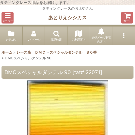
タティングレース用品をお届けします。
タティングレースのお店やさん
あとりえシシカス
メニュー
カート
返信メール不着
カテゴリ
マイページ
商品検索
ご利用案内
の方へ
ホーム
>
レース糸 ＤＭＣ
>
スペシャルダンテル ８０番
>
DMCスペシャルダンテル 90
DMCスペシャルダンテル 90
[
tat# 22071
]