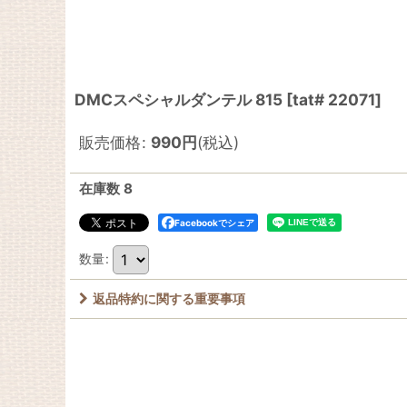
DMCスペシャルダンテル 815
[
tat# 22071
]
販売価格
:
990
円
(税込)
在庫数 8
Facebookでシェア
数量
:
返品特約に関する重要事項