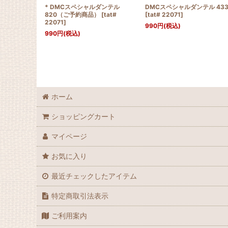
* DMCスペシャルダンテル
DMCスペシャルダンテル 43
820（ご予約商品）
[
tat#
[
tat# 22071
]
22071
]
990
円
(税込)
990
円
(税込)
ホーム
ショッピングカート
マイページ
お気に入り
最近チェックしたアイテム
特定商取引法表示
ご利用案内