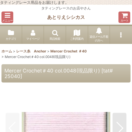
タティングレース用品をお届けします。
タティングレースのお店やさん
あとりえシシカス
メニュー
カート
返信メール不着
カテゴリ
マイページ
商品検索
ご利用案内
の方へ
ホーム
>
レース糸 Anchor
>
Mercer Crochet ＃40
>
Mercer Crochet＃40 col.0048(現品限り)
Mercer Crochet＃40 col.0048(現品限り)
[
tat#
25040
]