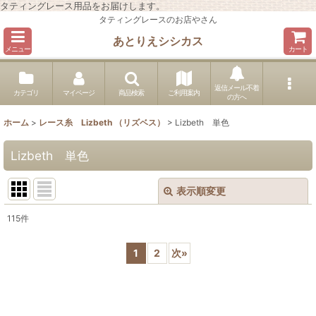
タティングレース用品をお届けします。
タティングレースのお店やさん
あとりえシシカス
メニュー
カート
返信メール不着
カテゴリ
マイページ
商品検索
ご利用案内
の方へ
ホーム
>
レース糸 Lizbeth （リズベス）
>
Lizbeth 単色
Lizbeth 単色
表示順変更
閉じる
115
件
表示数
:
1
2
次
»
在庫あり
並び順
: