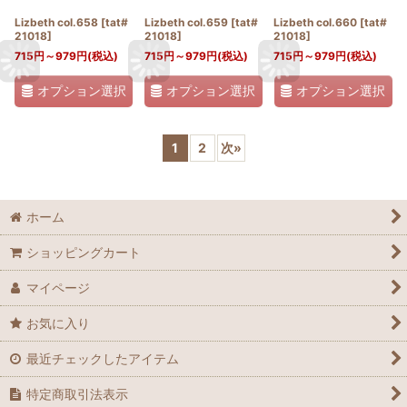
Lizbeth col.658
[
tat#
Lizbeth col.659
[
tat#
Lizbeth col.660
[
tat#
21018
]
21018
]
21018
]
715
円
～979
円
(税込)
715
円
～979
円
(税込)
715
円
～979
円
(税込)
オプション選択
オプション選択
オプション選択
1
2
次
»
ホーム
ショッピングカート
マイページ
お気に入り
最近チェックしたアイテム
特定商取引法表示